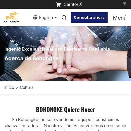
Select Language
▼
Carrito(
0
)
Menú
English
Consulta ahora
Ingenio Excelencia Valioso Fabricante Confiable
Acerca de Bohongke
Inicio
Cultura
BOHONGKE Quiere Hacer
En Bohongke, no solo vendemos equipos; construimos
alianzas duraderas. Nuestra visión es convertirnos en su socio