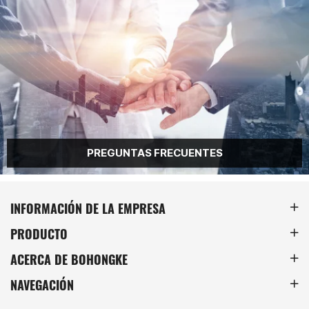
INFORMACIÓN DE LA EMPRESA
PRODUCTO
ACERCA DE BOHONGKE
NAVEGACIÓN
Correo electrónico
info@bohongke.com
Teléfono
+86 131 5685 7871
+86 0532 8623 1237
Dirección
Dazhuge, Licha Town, Jiaozhou City, Qingdao,
Shandong