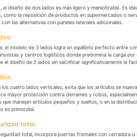
bearing capacity is stronger.
 el diseño de dos lados es más ligero y maniobrable. Es idea
como la reposición de productos en supermercados o servic
con las alternativas con paneles laterales adicionales.
dos:
, el modelo de 3 lados logra un equilibrio perfecto entre con
oristas y centros logísticos donde predomina la carga por un
 el diseño de 2 lados sin sacrificar significativamente la fac
ados:
los cuatro lados verticales, evita que los artículos se muev
ce mayor protección contra derrames y robos, especialmente
s que manejan artículos pequeños y sueltos, o en la distribu
o es primordial.
uridad total:
seguridad total, incorpora puertas frontales con cerradura o