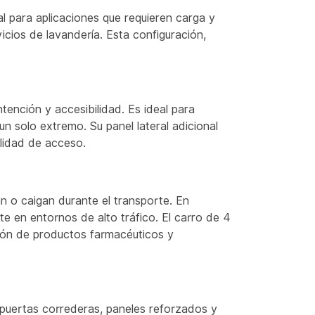
have an exclusive Chinese
l para aplicaciones que requieren carga y
factory. Looking forward to
ios de lavandería. Esta configuración,
your inquiry.
tención y accesibilidad. Es ideal para
 solo extremo. Su panel lateral adicional
ilidad de acceso.
an o caigan durante el transporte. En
 en entornos de alto tráfico. El carro de 4
ción de productos farmacéuticos y
 puertas correderas, paneles reforzados y