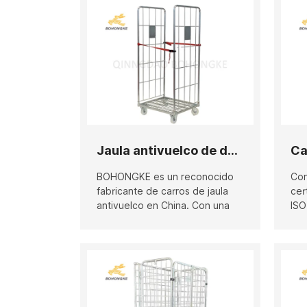
lavandería.
Jaula antivuelco de dos lados para logística
BOHONGKE es un reconocido
Con
fabricante de carros de jaula
cer
antivuelco en China. Con una
ISO
fábrica de 5000 m² y múltiples
hem
líneas de producción
rue
funcionando a plena capacidad,
div
puede producir 7000 carros de
de 
jaula al mes. Implementamos
tip
estrictamente la norma de
ajus
calidad ISO 9001 y hemos
esp