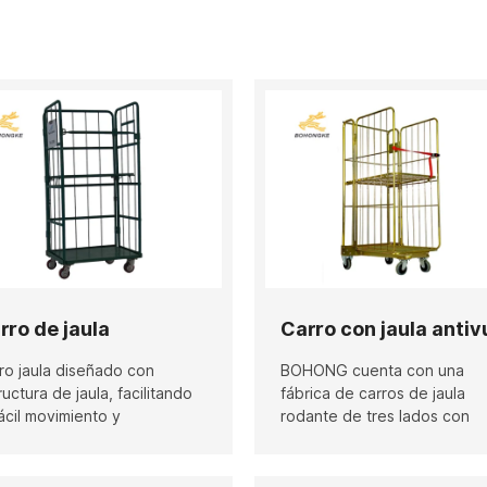
rro de jaula
ro jaula diseñado con
BOHONG cuenta con una
ructura de jaula, facilitando
fábrica de carros de jaula
fácil movimiento y
rodante de tres lados con
anización de artículos en
estructura en A, con una
acenes, supermercados y
superficie de más de 5000
tros de distribución.
metros cuadrados, en Qingd