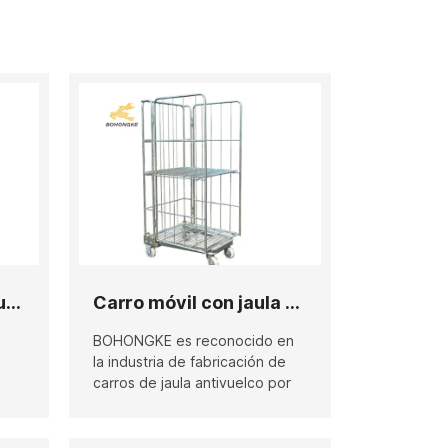
Carro con jaula antivuelco de 3 lados con estructura en A
Carro móvil con jaula antivuelco de 3 lados
BOHONGKE es reconocido en
la industria de fabricación de
carros de jaula antivuelco por
sus plantas de vanguardia, su
impecable cadena de
ao,
suministro y su equipo