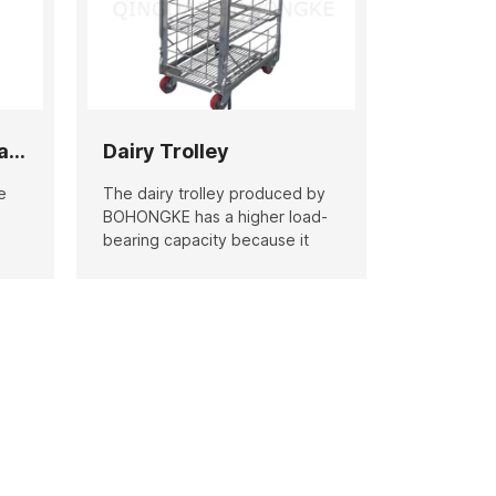
4-Shelves Milk Roll Cage
Dairy Trolley
e
The dairy trolley produced by
BOHONGKE has a higher load-
bearing capacity because it
he
uses higher-quality raw
000
materials and advanced
get
production processes. Each
 Our
batch of Dairy Trolley
undergoes strict quality
inspection before leaving the
factory. We have a factory of
5,000 square meters, with an
annual output of 85,000 units,
er
and can deliver your orders
faster. Choose us, and you will