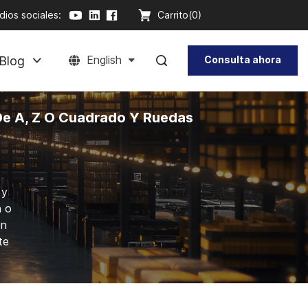
ios sociales:
Carrito(
0
)
Blog
English
Consulta ahora
De A, Z O Cuadrado Y Ruedas
 y
n o
en
te