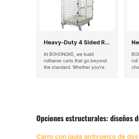
suministrado carros de jaula
Pue
antivuelco de dos, tres y cuatro
cua
lados, con estructura en A, en Z
obt
y cuadrada para la industria
act
logística. Este producto es uno
de nuestros principales.
Heavy-Duty 4 Sided Rolltainer
At BOHONGKE, we build
BOH
rolltainer carts that go beyond
rol
the standard. Whether you're
cho
managing warehouse inventory,
part
retail restocking, or product
war
delivery, our rolltainers are
com
designed to move products
sec
safely and efficiently—with
des
durability you can count on.
Opciones estructurales: diseños de
Carro con jaula antivuelco de dos