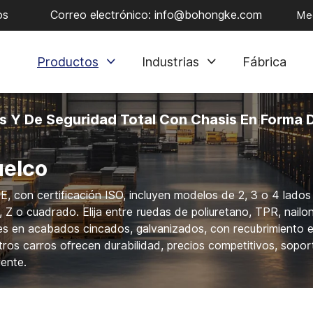
os
Correo electrónico:
info@bohongke.com
Med
Productos
Industrias
Fábrica
s Y De Seguridad Total Con Chasis En Forma 
uelco
 con certificación ISO, incluyen modelos de 2, 3 o 4 lados
 Z o cuadrado. Elija entre ruedas de poliuretano, TPR, nailo
bles en acabados cincados, galvanizados, con recubrimiento 
stros carros ofrecen durabilidad, precios competitivos, sopor
iente.