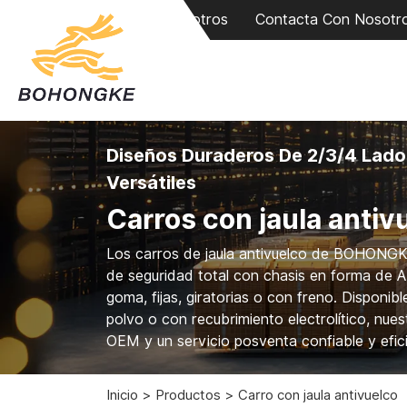
Sobre Nosotros
Contacta Con Nosotr
Diseños Duraderos De 2/3/4 Lado
Versátiles
Carros con jaula antiv
Los carros de jaula antivuelco de BOHONGKE,
de seguridad total con chasis en forma de A,
goma, fijas, giratorias o con freno. Disponi
polvo o con recubrimiento electrolítico, nue
OEM y un servicio posventa confiable y efic
Inicio
Productos
Carro con jaula antivuelco