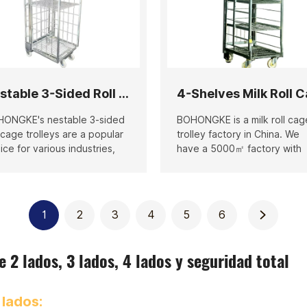
de contactarnos en
lquier momento para
ener el presupuesto más
ualizado.
Nestable 3-Sided Roll Cage Trolley
ONGKE's nestable 3-sided
BOHONGKE is a milk roll cag
l cage trolleys are a popular
trolley factory in China. We
ice for various industries,
have a 5000㎡ factory with
icularly retail, logistics, and
multiple production lines. T
ehousing, due to their
monthly output can reach 7
bination of mobility,
units. Choosing us, you can 
urity, and space-saving
higher-quality goods faster.
1
2
3
4
5
6
ign.
4-shelf milk roll cage can be
easily disassembled and
installed, with higher quality
 2 lados, 3 lados, 4 lados y seguridad total
surface quality, and can be
used for a longer time. The
materials we use are of high
 lados:
quality; therefore, its load-