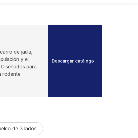
arro de jaula,
pulación y el
Descargar catálogo
. Diseñados para
la rodante
ancías, organizar
 comparación con
onvencionales,
ión, mayor
culos.
uelco de 3 lados