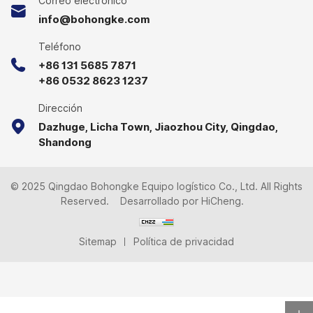
Correo electrónico
A-, Z-, Square Frame Base
info@bohongke.com
Roll Cage and have
accumulated rich
Teléfono
experience. Looking
+86 131 5685 7871
forward to your inquiry.
+86 0532 8623 1237
Dirección
Dazhuge, Licha Town, Jiaozhou City, Qingdao,
Shandong
© 2025 Qingdao Bohongke Equipo logístico Co., Ltd. All Rights
Reserved.
Desarrollado por HiCheng.
Sitemap
Política de privacidad