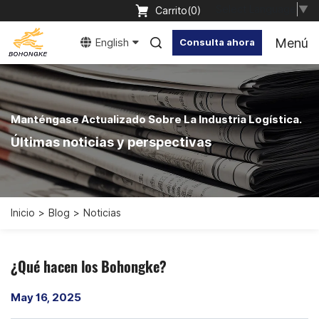
Select Language
▼
Carrito(
0
)
Menú
English
Consulta ahora
Manténgase Actualizado Sobre La Industria Logística.
Últimas noticias y perspectivas
Inicio
Blog
Noticias
¿Qué hacen los Bohongke?
May 16, 2025