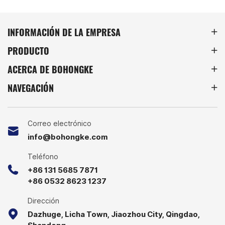
ideales para usar en la
líneas de montaje y
fabricación, la automoción
almacenamiento de piezas.
y otros entornos
Su resistente estructura de
INFORMACIÓN DE LA EMPRESA
industriales.
acero y su diseño de malla
PRODUCTO
abierta garantizan una
larga durabilidad y un fácil
ACERCA DE BOHONGKE
acceso al contenido.
NAVEGACIÓN
Correo electrónico
info@bohongke.com
Teléfono
+86 131 5685 7871
+86 0532 8623 1237
Dirección
Dazhuge, Licha Town, Jiaozhou City, Qingdao,