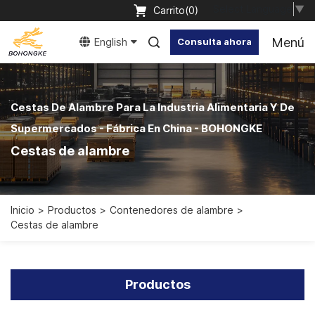
Select Language
▼
Carrito(
0
)
Menú
English
Consulta ahora
Cestas De Alambre Para La Industria Alimentaria Y De
Supermercados - Fábrica En China - BOHONGKE
Cestas de alambre
Inicio
Productos
Contenedores de alambre
Cestas de alambre
Productos