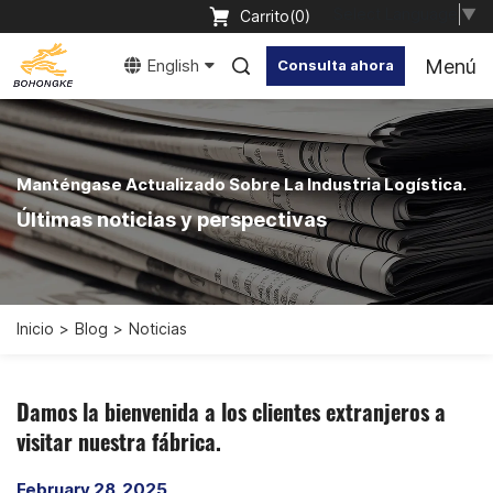
Select Language
▼
Carrito(
0
)
Menú
English
Consulta ahora
Manténgase Actualizado Sobre La Industria Logística.
Últimas noticias y perspectivas
Inicio
Blog
Noticias
Damos la bienvenida a los clientes extranjeros a
visitar nuestra fábrica.
February 28, 2025