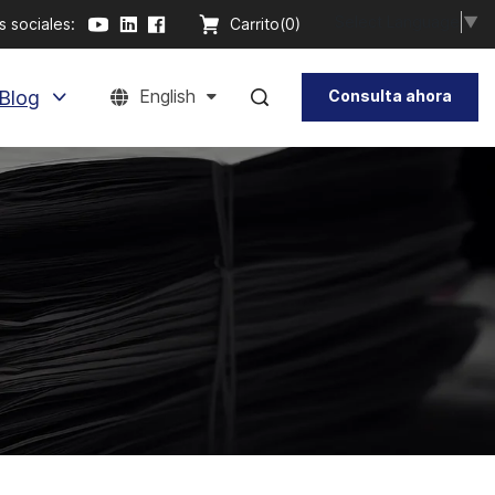
Select Language
▼
 sociales:
Carrito(
0
)
Blog
English
Consulta ahora