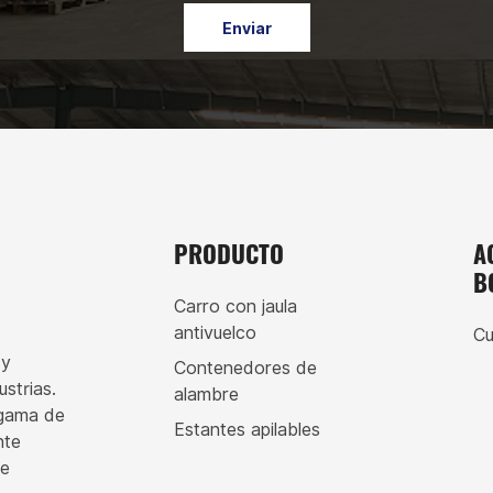
Enviar
PRODUCTO
A
B
Carro con jaula
antivuelco
Cu
 y
Contenedores de
strias.
alambre
 gama de
Estantes apilables
nte
de