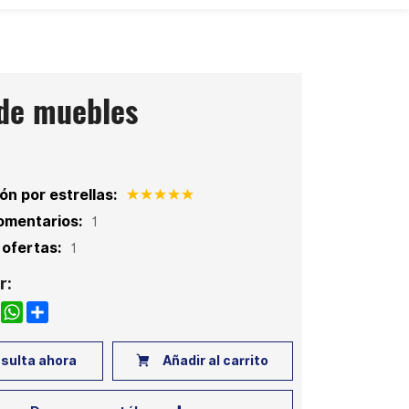
 de muebles
ón por estrellas:
omentarios:
1
ofertas:
1
r:
k
nkedIn
WhatsApp
Share
sulta ahora
Añadir al carrito