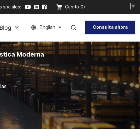
Select Language
▼
 sociales:
Carrito(
0
)
Blog
English
Consulta ahora
ística Moderna
las