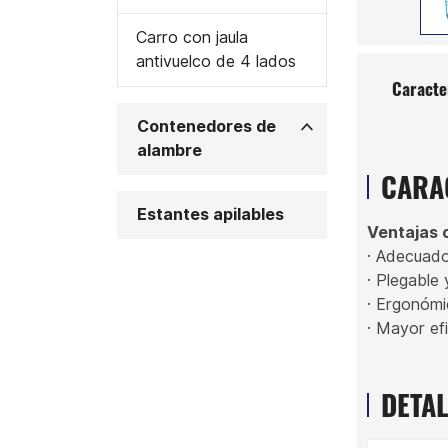
Carro con jaula
antivuelco de 4 lados
Caracte
Contenedores de
alambre
CARA
Estantes apilables
Ventajas 
· Adecuado
· Plegable
· Ergonómi
· Mayor efi
DETA