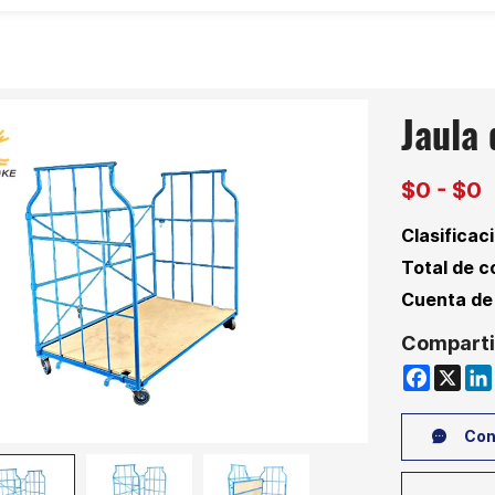
Jaula
$0 - $0
Clasificaci
Total de c
Cuenta de 
Comparti
Faceboo
X
Li
Con