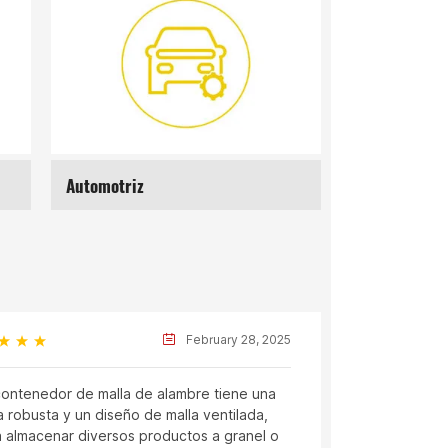
Reciclaje
Manejo de ma
José
February 28, 2025
ontenedor de malla de alambre tiene una
Los carros 
a robusta y un diseño de malla ventilada,
resistentes 
a almacenar diversos productos a granel o
reduce el c