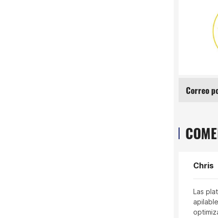
Supermercados y comercio minorista
Correo postal y electrónico
Agricult
COME
Chris
February 28, 2025
aulas rodantes tienen un diseño ingenioso, con
Las pla
capacidad de carga y movimiento flexible, lo
apilabl
ejora considerablemente la eficiencia del
optimiz