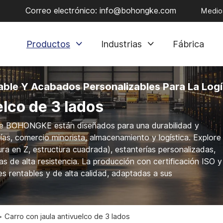
Correo electrónico:
info@bohongke.com
Medios
Productos
Industrias
Fábrica
able Y Acabados Personalizables Para La Log
elco de 3 lados
 de BOHONGKE están diseñados para una durabilidad y
rías, comercio minorista, almacenamiento y logística. Explore 
ura en Z, estructura cuadrada), estanterías personalizadas,
s de alta resistencia. La producción con certificación ISO y
 rentables y de alta calidad, adaptadas a sus
Carro con jaula antivuelco de 3 lados