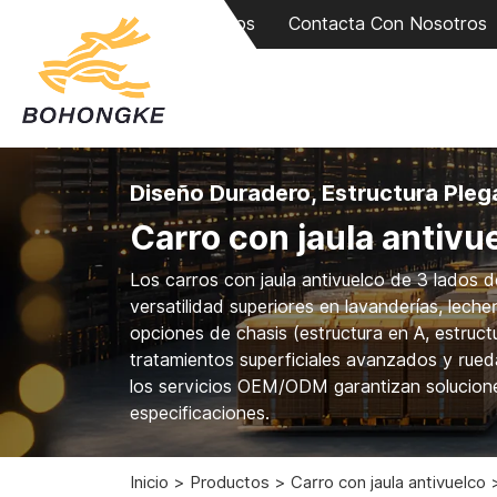
Sobre Nosotros
Contacta Con Nosotros
Diseño Duradero, Estructura Pleg
Carro con jaula antivu
Los carros con jaula antivuelco de 3 lados
versatilidad superiores en lavanderías, leche
opciones de chasis (estructura en A, estruct
tratamientos superficiales avanzados y rueda
los servicios OEM/ODM garantizan soluciones
especificaciones.
Inicio
Productos
Carro con jaula antivuelco