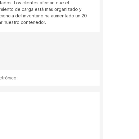
dos. Los clientes afirman que el
equipos. Al
miento de carga está más organizado y
manipulaci
iciencia del inventario ha aumentado un 20
obra.
ar nuestro contenedor.
ctrónico: