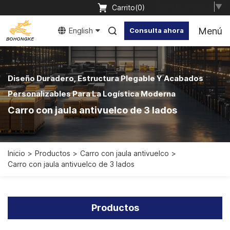
Select Language
▼
Carrito(
0
)
Menú
English
Consulta ahora
Diseño Duradero, Estructura Plegable Y Acabados
Personalizables Para La Logística Moderna
Carro con jaula antivuelco de 3 lados
Inicio
Productos
Carro con jaula antivuelco
Carro con jaula antivuelco de 3 lados
Productos