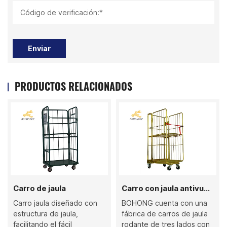
Código de verificación:*
Enviar
PRODUCTOS RELACIONADOS
rro de jaula
Carro con jaula antivuelco de 3 lados con estructura en A
ro jaula diseñado con
BOHONG cuenta con una
BOHON
ructura de jaula,
fábrica de carros de jaula
en la 
ilitando el fácil
rodante de tres lados con
fabric