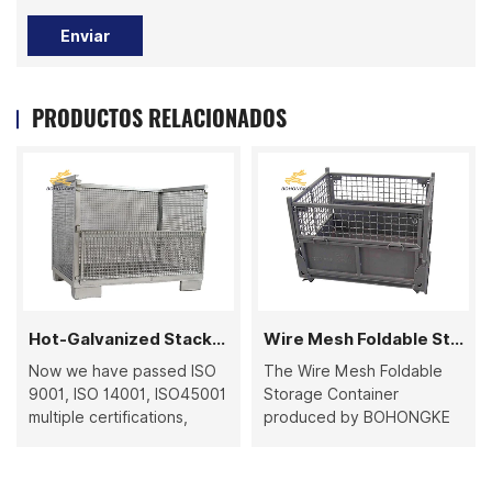
Enviar
PRODUCTOS RELACIONADOS
Hot-Galvanized Stackable Wire Mesh Container
Wire Mesh Foldable Storage Container
ssed ISO
The Wire Mesh Foldable
Adecuado para una
, ISO45001
Storage Container
variedad de industri
ions,
produced by BOHONGKE
como correos y
 the most
has higher quality, thanks
paquetería, venta
e Mesh
to our quality control. We
minorista, automotri
es in
have passed ISO 9001, ISO
reciclaje.