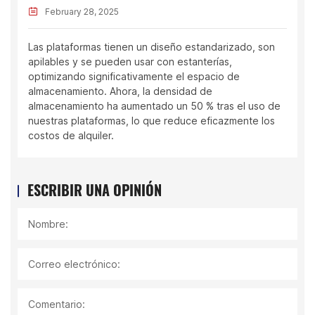
February 28, 2025
Febr
 plataformas tienen un diseño estandarizado, son
Nuestro
lables y se pueden usar con estanterías,
estructu
imizando significativamente el espacio de
para al
acenamiento. Ahora, la densidad de
empaque
acenamiento ha aumentado un 50 % tras el uso de
almacen
stras plataformas, lo que reduce eficazmente los
la efici
tos de alquiler.
usar nu
ESCRIBIR UNA OPINIÓN
Nombre:
Correo electrónico:
Comentario: