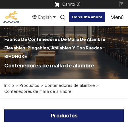
Select Language
▼
Carrito(
0
)
Menú
English
Consulta ahora
Fábrica De Contenedores De Malla De Alambre
Elevables, Plegables, Apilables Y Con Ruedas -
BIHONGKE
Contenedores de malla de alambre
Inicio
Productos
Contenedores de alambre
Contenedores de malla de alambre
Productos