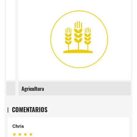
Agricultura
COMENTARIOS
is
David