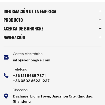
Galvanized
14001, ISO 45001 and
Mesh
other certifications. We
INFORMACIÓN DE LA EMPRESA
oduce has
have a factory of over
acity, can
PRODUCTO
5000㎡, multiple intelligent
, and can
assembly lines, and
ACERCA DE BOHONGKE
fully
experienced workers,
which can provide more
NAVEGACIÓN
efficient OEM services and
higher quality products.
You are always welcome to
visit our factory.
Correo electrónico
info@bohongke.com
Teléfono
+86 131 5685 7871
+86 0532 8623 1237
Dirección
Dazhuge, Licha Town, Jiaozhou City, Qingdao,
Shandong