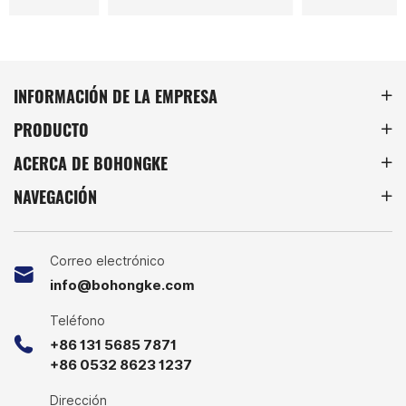
paquetería, venta
una solución duradera y
minorista, automotriz,
versátil para organizar y
O
reciclaje.
almacenar una amplia gama
de materiales.
INFORMACIÓN DE LA EMPRESA
PRODUCTO
ACERCA DE BOHONGKE
NAVEGACIÓN
d
o
Correo electrónico
info@bohongke.com
Teléfono
+86 131 5685 7871
+86 0532 8623 1237
Dirección