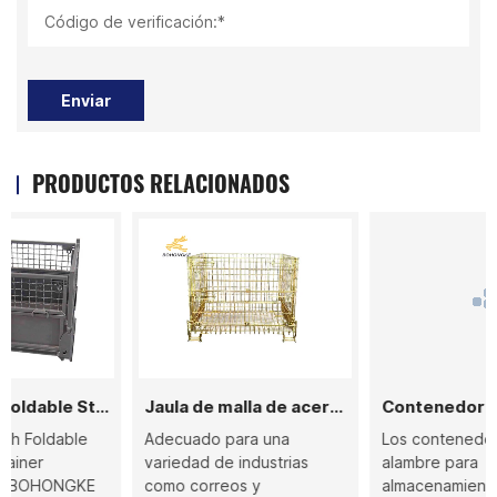
Código de verificación:*
Enviar
PRODUCTOS RELACIONADOS
ontainer
Jaula de malla de acero BHK-144
Contenedor de alambre para almacenamiento
Adecuado para una
Los contenedores de
variedad de industrias
alambre para
como correos y
almacenamiento ofrecen