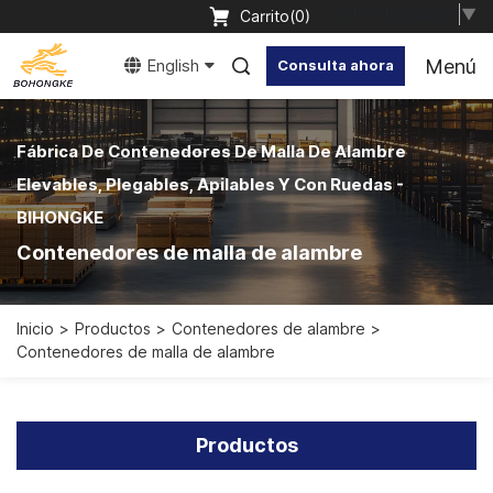
Select Language
▼
Carrito(
0
)
Menú
English
Consulta ahora
Fábrica De Contenedores De Malla De Alambre
Elevables, Plegables, Apilables Y Con Ruedas -
BIHONGKE
Contenedores de malla de alambre
Inicio
Productos
Contenedores de alambre
Contenedores de malla de alambre
Productos