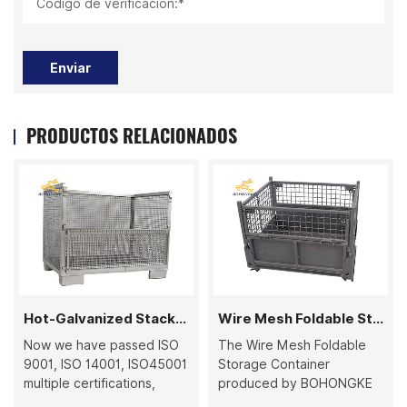
Código de verificación:*
Enviar
PRODUCTOS RELACIONADOS
Hot-Galvanized Stackable Wire Mesh Container
Wire Mesh Foldable Storage Container
Now we have passed ISO
The Wire Mesh Foldable
9001, ISO 14001, ISO45001
Storage Container
multiple certifications,
produced by BOHONGKE
becoming one of the most
has higher quality, thanks