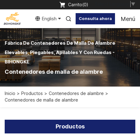
Select Language
▼
Carrito(
0
)
Menú
English
Consulta ahora
Fábrica De Contenedores De Malla De Alambre
Elevables, Plegables, Apilables Y Con Ruedas -
BIHONGKE
Contenedores de malla de alambre
Inicio
Productos
Contenedores de alambre
Contenedores de malla de alambre
Productos