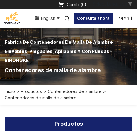
Select Language
▼
Carrito(
0
)
Menú
English
Consulta ahora
Fábrica De Contenedores De Malla De Alambre
Elevables, Plegables, Apilables Y Con Ruedas -
BIHONGKE
Contenedores de malla de alambre
Inicio
Productos
Contenedores de alambre
Contenedores de malla de alambre
Productos