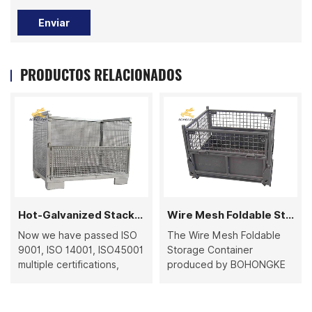
Enviar
PRODUCTOS RELACIONADOS
Hot-Galvanized Stackable Wire Mesh Container
Wire Mesh Foldable Storage Container
Now we have passed ISO
The Wire Mesh Foldable
9001, ISO 14001, ISO45001
Storage Container
multiple certifications,
produced by BOHONGKE
becoming one of the most
has higher quality, thanks
outstanding Wire Mesh
to our quality control. We
Container factories in
have passed ISO 9001, ISO